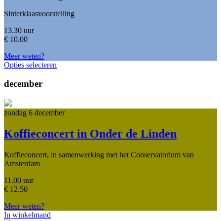
Sinterklaasvoorstelling
13.30 uur
€
10.00
Meer weten?
Opties selecteren
december
zondag 6 december
Koffieconcert in Onder de Linden
Koffieconcert, in samenwerking met het Conservatorium van
Amsterdam
11.00 uur
€
12.50
Meer weten?
In winkelmand