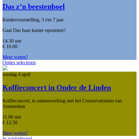
Das z’n beestenboel
Kindervoorstelling, 3 t/m 7 jaar
Gaat Das haar kamer opruimen?
14.30 uur
€
10.00
Meer weten?
Opties selecteren
zondag 4 april
Koffieconcert in Onder de Linden
Koffieconcert, in samenwerking met het Conservatorium van
Amsterdam
11.00 uur
€
12.50
Meer weten?
In winkelmand