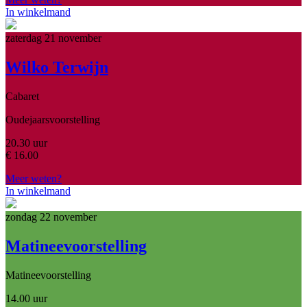
In winkelmand
zaterdag 21 november
Wilko Terwijn
Cabaret
Oudejaarsvoorstelling
20.30 uur
€
16.00
Meer weten?
In winkelmand
zondag 22 november
Matineevoorstelling
Matineevoorstelling
14.00 uur