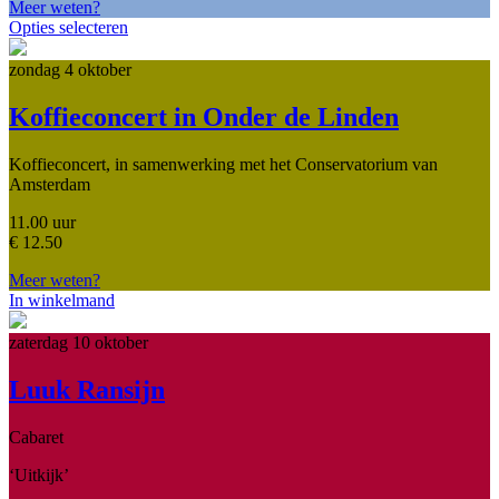
Meer weten?
Opties selecteren
zondag 4 oktober
Koffieconcert in Onder de Linden
Koffieconcert, in samenwerking met het Conservatorium van
Amsterdam
11.00 uur
€
12.50
Meer weten?
In winkelmand
zaterdag 10 oktober
Luuk Ransijn
Cabaret
‘Uitkijk’