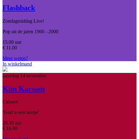
Flashback
Zondagmiddag Live!
Pop uit de jaren 1960 - 2000
15.00 uur
€
11.00
Meer weten?
In winkelmand
zaterdag 14 november
Kim Karssen
Cabaret
‘God is een snotje’
20.30 uur
€
16.00
Meer weten?