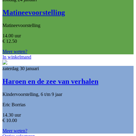
Matineevoorstelling
Matineevoorstelling
14.00 uur
€
12.50
Meer weten?
In winkelmand
zaterdag 30 januari
Haroen en de zee van verhalen
Kindervoorstelling, 6 t/m 9 jaar
Eric Borrias
14.30 uur
€
10.00
Meer weten?