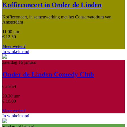
Koffieconcert in Onder de Linden
Koffieconcert, in samenwerking met het Conservatorium van
Amsterdam
11.00 uur
€
12.50
Meer weten?
In winkelmand
zaterdag 16 januari
Onder de Linden Comedy Club
Cabaret
20.30 uur
€
16.00
Meer weten?
In winkelmand
zondag 24 januari