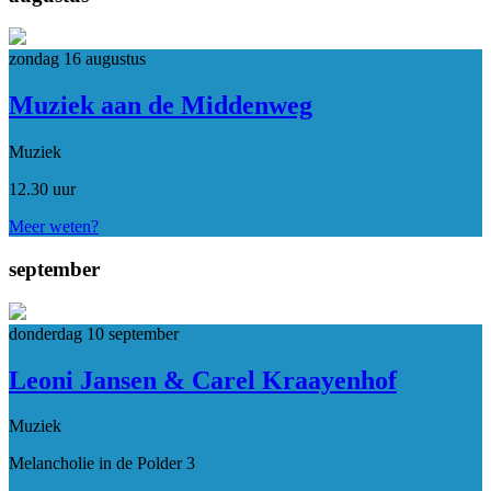
zondag 16 augustus
Muziek aan de Middenweg
Muziek
12.30 uur
Meer weten?
september
donderdag 10 september
Leoni Jansen & Carel Kraayenhof
Muziek
Melancholie in de Polder 3