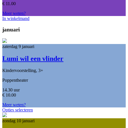
€
11.00
Meer weten?
In winkelmand
januari
zaterdag 9 januari
Lumi wil een vlinder
Kindervoorstelling, 3+
Poppentheater
14.30 uur
€
10.00
Meer weten?
Opties selecteren
zondag 10 januari