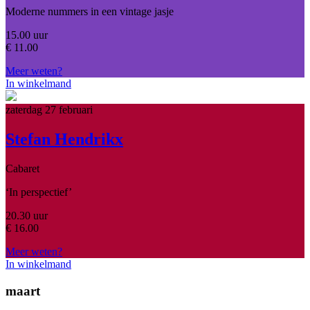
Moderne nummers in een vintage jasje
15.00 uur
€
11.00
Meer weten?
In winkelmand
zaterdag 27 februari
Stefan Hendrikx
Cabaret
‘In perspectief’
20.30 uur
€
16.00
Meer weten?
In winkelmand
maart