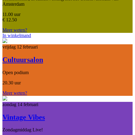
Amsterdam
11.00 uur
€
12.50
Meer weten?
In winkelmand
vrijdag 12 februari
Cultuursalon
Open podium
20.30 uur
Meer weten?
zondag 14 februari
Vintage Vibes
Zondagmiddag Live!