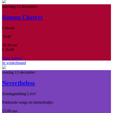
zaterdag 12 december
Ramon Chatrer
Cabaret
‘Volk’
20.30 uur
€
16.00
Meer weten?
In winkelmand
zondag 13 december
Nevertheless
Zondagmiddag Live!
Pakkende songs en luisterleidjes
15.00 uur