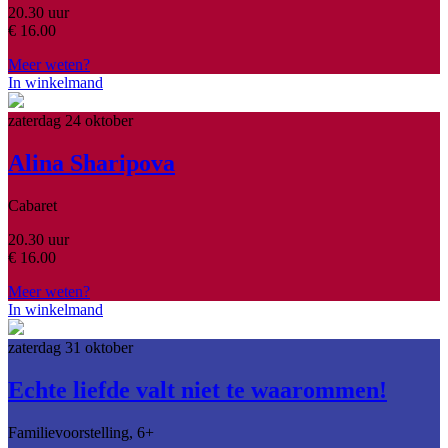
20.30 uur
€
16.00
Meer weten?
In winkelmand
zaterdag 24 oktober
Alina Sharipova
Cabaret
20.30 uur
€
16.00
Meer weten?
In winkelmand
zaterdag 31 oktober
Echte liefde valt niet te waarommen!
Familievoorstelling, 6+