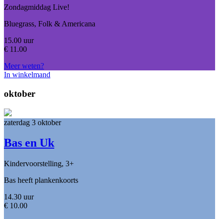
Zondagmiddag Live!
Bluegrass, Folk & Americana
15.00 uur
€
11.00
Meer weten?
In winkelmand
oktober
zaterdag 3 oktober
Bas en Uk
Kindervoorstelling, 3+
Bas heeft plankenkoorts
14.30 uur
€
10.00