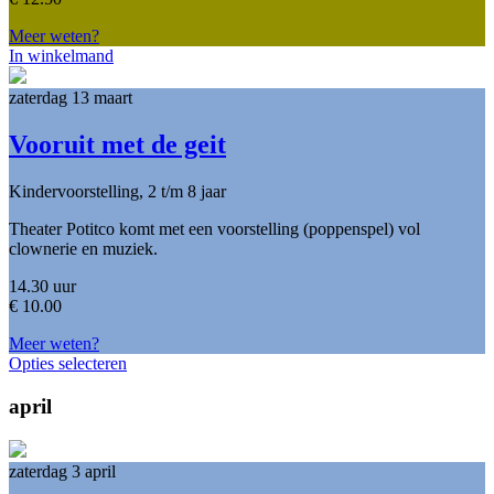
Meer weten?
In winkelmand
zaterdag 13 maart
Vooruit met de geit
Kindervoorstelling, 2 t/m 8 jaar
Theater Potitco komt met een voorstelling (poppenspel) vol
clownerie en muziek.
14.30 uur
€
10.00
Meer weten?
Opties selecteren
april
zaterdag 3 april