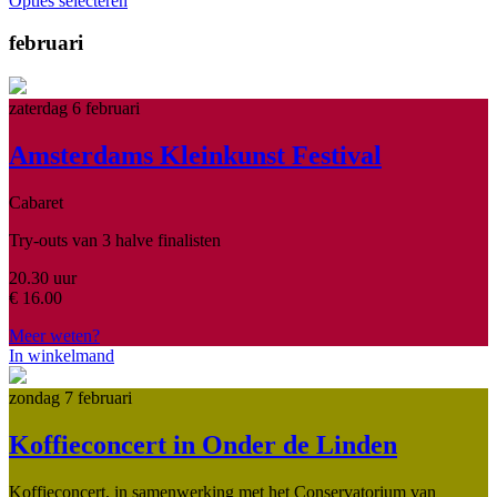
Opties selecteren
februari
zaterdag 6 februari
Amsterdams Kleinkunst Festival
Cabaret
Try-outs van 3 halve finalisten
20.30 uur
€
16.00
Meer weten?
In winkelmand
zondag 7 februari
Koffieconcert in Onder de Linden
Koffieconcert, in samenwerking met het Conservatorium van