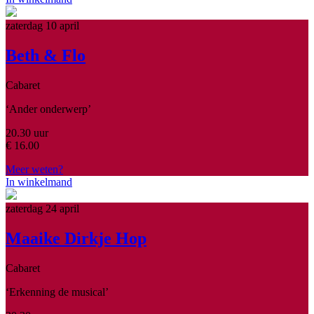
zaterdag 10 april
Beth & Flo
Cabaret
‘Ander onderwerp’
20.30 uur
€
16.00
Meer weten?
In winkelmand
zaterdag 24 april
Maaike Dirkje Hop
Cabaret
‘Erkenning de musical’