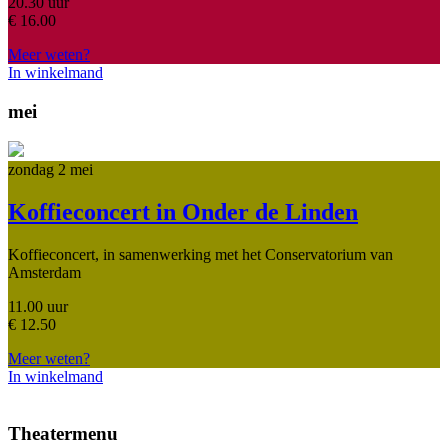
20.30 uur
€
16.00
Meer weten?
In winkelmand
mei
zondag 2 mei
Koffieconcert in Onder de Linden
Koffieconcert, in samenwerking met het Conservatorium van
Amsterdam
11.00 uur
€
12.50
Meer weten?
In winkelmand
Theatermenu