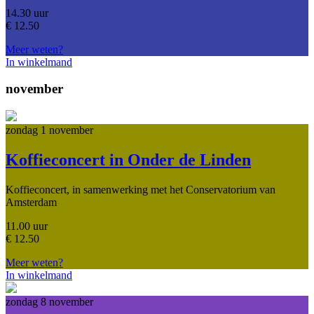
14.30 uur
€
12.50
Meer weten?
In winkelmand
november
zondag 1 november
Koffieconcert in Onder de Linden
Koffieconcert, in samenwerking met het Conservatorium van
Amsterdam
11.00 uur
€
12.50
Meer weten?
In winkelmand
zondag 8 november