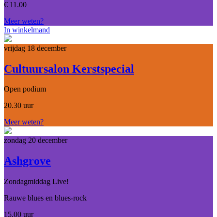
€
11.00
Meer weten?
In winkelmand
vrijdag 18 december
Cultuursalon Kerstspecial
Open podium
20.30 uur
Meer weten?
zondag 20 december
Ashgrove
Zondagmiddag Live!
Rauwe blues en blues-rock
15.00 uur