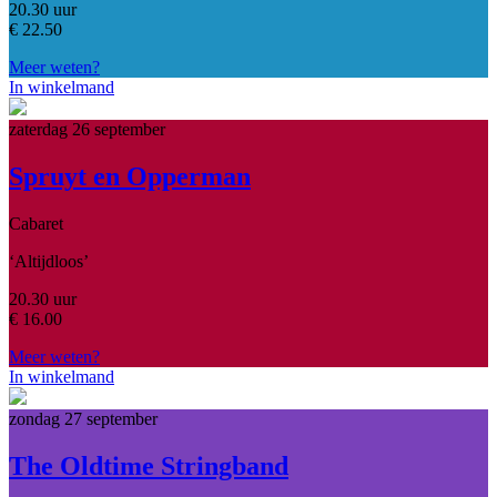
20.30 uur
€
22.50
Meer weten?
In winkelmand
zaterdag 26 september
Spruyt en Opperman
Cabaret
‘Altijdloos’
20.30 uur
€
16.00
Meer weten?
In winkelmand
zondag 27 september
The Oldtime Stringband