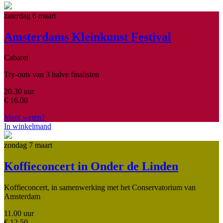
zaterdag 6 maart
Amsterdams Kleinkunst Festival
Cabaret
Try-outs van 3 halve finalisten
20.30 uur
€
16.00
Meer weten?
In winkelmand
zondag 7 maart
Koffieconcert in Onder de Linden
Koffieconcert, in samenwerking met het Conservatorium van
Amsterdam
11.00 uur
€
12.50